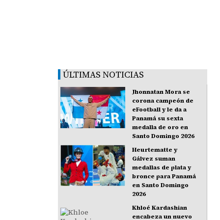
ÚLTIMAS NOTICIAS
Jhonnatan Mora se
corona campeón de
eFootball y le da a
Panamá su sexta
medalla de oro en
Santo Domingo 2026
Heurtematte y
Gálvez suman
medallas de plata y
bronce para Panamá
en Santo Domingo
2026
Khloé Kardashian
encabeza un nuevo