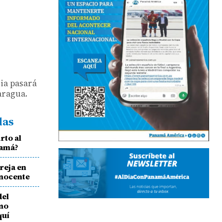
ia pasará
aragua.
das
rto al
namá?
reja en
inocente
del
mo
quí