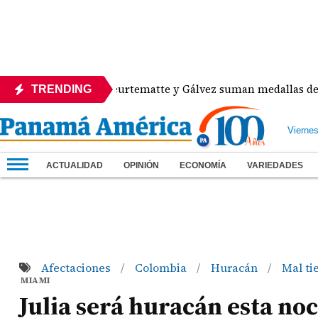
6
Heurtematte y Gálvez suman medallas de plata 
TRENDING
Vierne
ACTUALIDAD
OPINIÓN
ECONOMÍA
VARIEDADES
Afectaciones
Colombia
Huracán
Mal t
/
/
/
MIAMI
Julia será huracán esta no