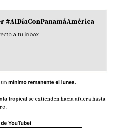
tter #AlDíaConPanamáAmérica
recto a tu inbox
n un
.
mínimo remanente el lunes
se extienden hacia afuera hasta
nta tropical
ro.
al de YouTube!