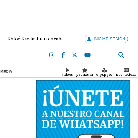
é Kardashian encabeza un nuevo programa de telerrealidad 
INICIAR SESIÓN
IMEDIA
videos
premium
e-papper
mis noticias