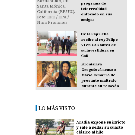
programa de
telerrealidad
enfocado en sus
amigas
De la Espriella
recibe al rey Felipe
VI en Cali antes de
su investidura en
Cali
Bronislava
Gregušová acusa a
Mario Cimarro de
presunto maltrato
durante su relación
LO MÁS VISTO
Aradia expone su invicto
y sale a sellar su cuarto
clásico al hilo