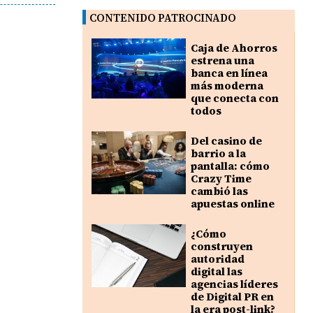
CONTENIDO PATROCINADO
Caja de Ahorros
estrena una
banca en línea
más moderna
que conecta con
todos
Del casino de
barrio a la
pantalla: cómo
Crazy Time
cambió las
apuestas online
¿Cómo
construyen
autoridad
digital las
agencias líderes
de Digital PR en
la era post-link?