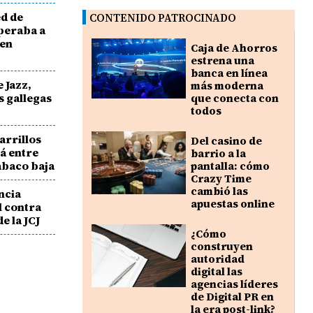
ed de
CONTENIDO PATROCINADO
operaba a
 en
Caja de Ahorros
estrena una
banca en línea
e Jazz,
más moderna
es gallegas
que conecta con
todos
garrillos
Del casino de
á entre
barrio a la
abaco baja
pantalla: cómo
Crazy Time
cambió las
ncia
apuestas online
l contra
e la JCJ
¿Cómo
construyen
autoridad
digital las
agencias líderes
de Digital PR en
la era post-link?