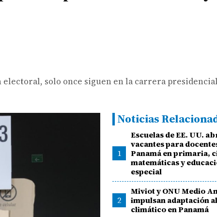
n electoral, solo once siguen en la carrera presidenci
Noticias Relaciona
Escuelas de EE. UU. a
vacantes para docente
1
Panamá en primaria, c
matemáticas y educac
especial
Miviot y ONU Medio A
2
impulsan adaptación a
climático en Panamá