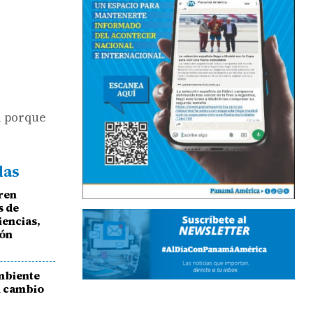
al porque
das
bren
s de
iencias,
ión
mbiente
l cambio