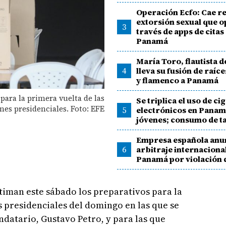
Operación Ecfo: Cae r
extorsión sexual que 
3
través de apps de citas
Panamá
María Toro, flautista d
4
lleva su fusión de raíc
y flamenco a Panamá
para la primera vuelta de las
Se triplica el uso de ci
nes presidenciales. Foto: EFE
5
electrónicos en Panam
jóvenes; consumo de t
Empresa española anu
6
arbitraje internaciona
Panamá por violación d
timan este sábado los preparativos para la
s presidenciales del domingo en las que se
ndatario, Gustavo Petro, y para las que