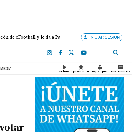
Football y le da a Panamá su sexta medalla de oro en Santo 
INICIAR SESIÓN
IMEDIA
videos
premium
e-papper
mis noticias
 votar