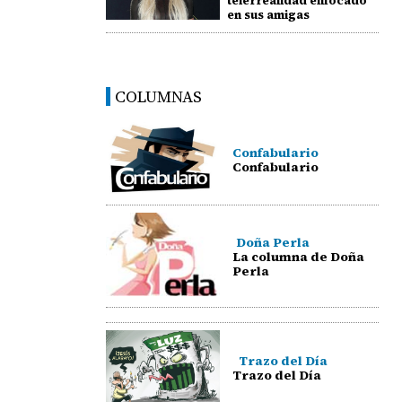
telerrealidad enfocado
en sus amigas
COLUMNAS
Confabulario
Confabulario
Doña Perla
La columna de Doña
Perla
Trazo del Día
Trazo del Día