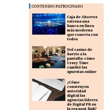
CONTENIDO PATROCINADO
Caja de Ahorros
estrena una
banca en línea
más moderna
que conecta con
todos
Del casino de
barrio a la
pantalla: cómo
Crazy Time
cambió las
apuestas online
¿Cómo
construyen
autoridad
digital las
agencias líderes
de Digital PR en
la era post-link?