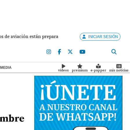
aviación están preparados para ejercer la docencia
INICIAR SESIÓN
IMEDIA
videos
premium
e-papper
mis noticias
hombre