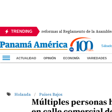
APEDE rechaza reformas al Reglamento de la Asamblea por as
TRENDING
Sábado
ACTUALIDAD
OPINIÓN
ECONOMÍA
VARIEDADES
Holanda
Países Bajos
/
Múltiples personas 
en calle comercial 