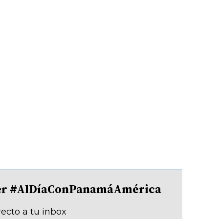
tter #AlDíaConPanamáAmérica
recto a tu inbox