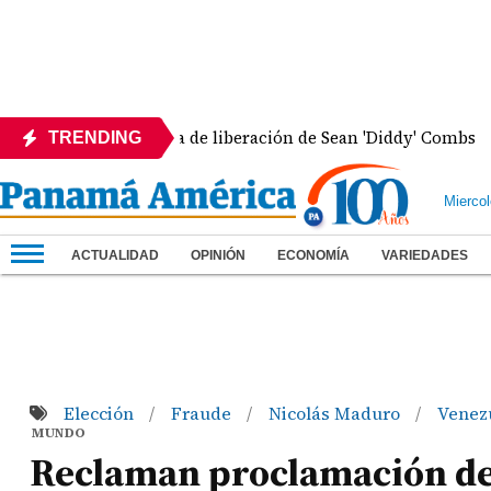
cambiar la fecha de liberación de Sean 'Diddy' Combs
TRENDING
Mierco
ACTUALIDAD
OPINIÓN
ECONOMÍA
VARIEDADES
Elección
Fraude
Nicolás Maduro
Venez
/
/
/
MUNDO
Reclaman proclamación d