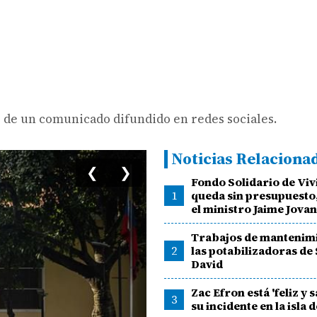
 de un comunicado difundido en redes sociales.
Noticias Relaciona
❮
❯
Fondo Solidario de Viv
1
queda sin presupuesto,
el ministro Jaime Jova
Trabajos de mantenim
2
las potabilizadoras de 
David
Zac Efron está 'feliz y 
3
su incidente en la isla 