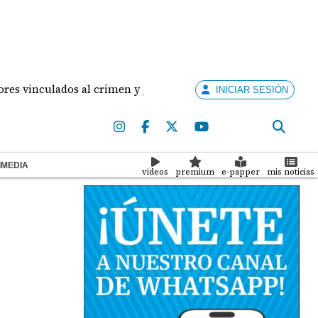
nculados al crimen y juzgarlos como adultos
Panam
INICIAR SESIÓN
IMEDIA
videos
premium
e-papper
mis noticias