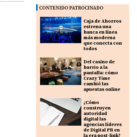
CONTENIDO PATROCINADO
Caja de Ahorros
estrena una
banca en línea
más moderna
que conecta con
todos
Del casino de
barrio a la
pantalla: cómo
Crazy Time
cambió las
apuestas online
¿Cómo
construyen
autoridad
digital las
agencias líderes
de Digital PR en
la era post-link?