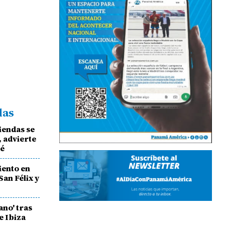
das
iendas se
 advierte
né
iento en
San Félix y
sano' tras
de Ibiza