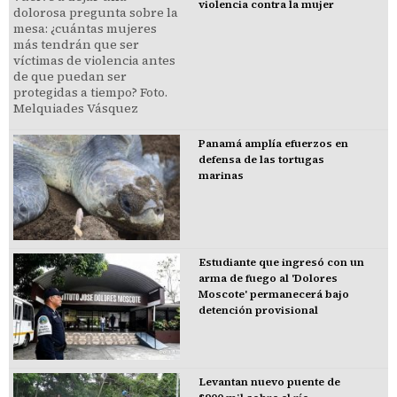
violencia contra la mujer
Panamá amplía efuerzos en
defensa de las tortugas
marinas
Estudiante que ingresó con un
arma de fuego al 'Dolores
Moscote' permanecerá bajo
detención provisional
Levantan nuevo puente de