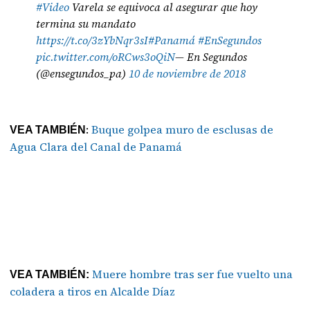
#Video
Varela se equivoca al asegurar que hoy
termina su mandato
https://t.co/3zYbNqr3sI
#Panamá
#EnSegundos
pic.twitter.com/oRCws3oQiN
— En Segundos
(@ensegundos_pa)
10 de noviembre de 2018
:
Buque golpea muro de esclusas de
VEA TAMBIÉN
Agua Clara del Canal de Panamá
Muere hombre tras ser fue vuelto una
VEA TAMBIÉN:
coladera a tiros en Alcalde Díaz