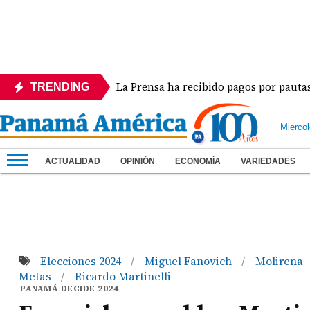
cora
La Prensa ha recibido pagos por pautas en dif
TRENDING
Mierco
ACTUALIDAD
OPINIÓN
ECONOMÍA
VARIEDADES
Elecciones 2024
Miguel Fanovich
Molirena
/
/
Metas
Ricardo Martinelli
/
PANAMÁ DECIDE 2024