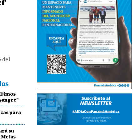
er
o del
das
'Dimos
 sangre"
nzas para
ará su
o Metas