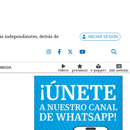
endientes, detrás de creación de partidos
Bajo la
INICIAR SESIÓN
IMEDIA
videos
premium
e-papper
mis noticias