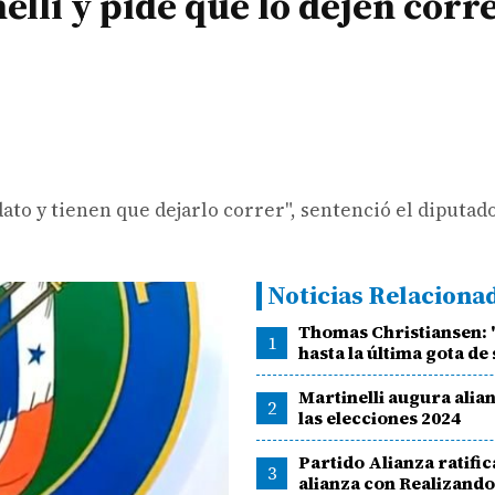
elli y pide que lo dejen corr
ato y tienen que dejarlo correr", sentenció el diputad
Noticias Relaciona
Thomas Christiansen: 
1
hasta la última gota de
Martinelli augura alia
2
las elecciones 2024
Partido Alianza ratific
3
alianza con Realizand