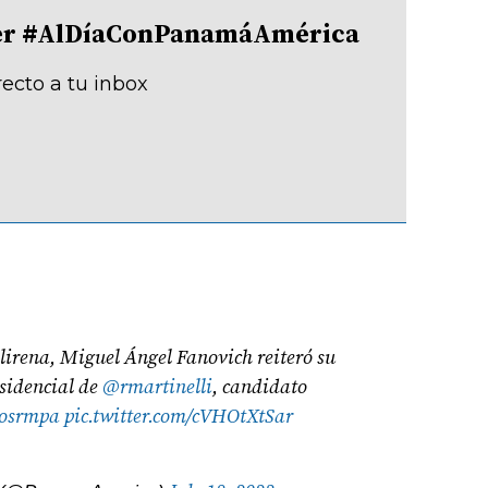
tter #AlDíaConPanamáAmérica
recto a tu inbox
lirena, Miguel Ángel Fanovich reiteró su
esidencial de
@rmartinelli
, candidato
osrmpa
pic.twitter.com/cVHOtXtSar