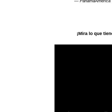
— PanamáAmérica
¡Mira lo que tie