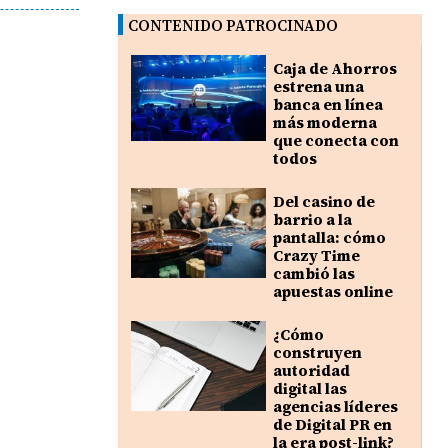
CONTENIDO PATROCINADO
Caja de Ahorros
estrena una
banca en línea
más moderna
que conecta con
todos
Del casino de
barrio a la
pantalla: cómo
Crazy Time
cambió las
apuestas online
¿Cómo
construyen
autoridad
digital las
agencias líderes
de Digital PR en
la era post-link?