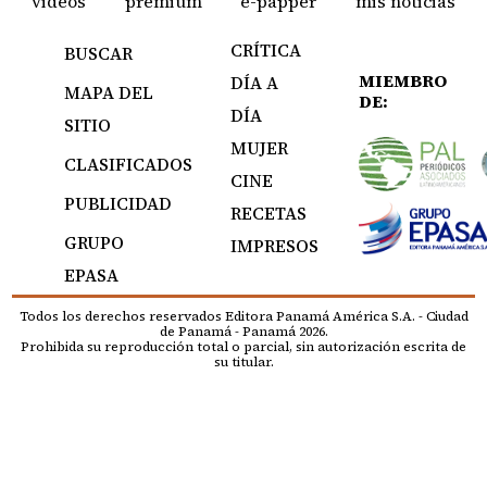
videos
premium
e-papper
mis noticias
CRÍTICA
BUSCAR
MIEMBRO
DÍA A
MAPA DEL
DE:
DÍA
SITIO
MUJER
CLASIFICADOS
CINE
PUBLICIDAD
RECETAS
GRUPO
IMPRESOS
EPASA
Todos los derechos reservados Editora Panamá América S.A. - Ciudad
de Panamá - Panamá 2026.
Prohibida su reproducción total o parcial, sin autorización escrita de
su titular.