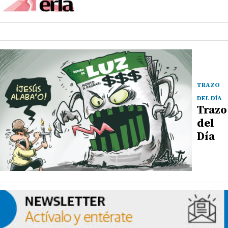
TRAZO
DEL DÍA
Trazo
del
Día