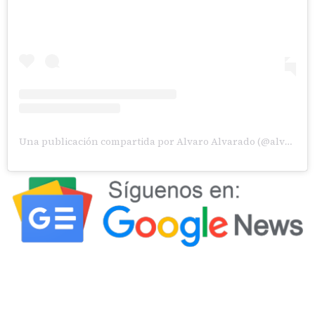
Una publicación compartida por Alvaro Alvarado (@alvaroalvaradoc)