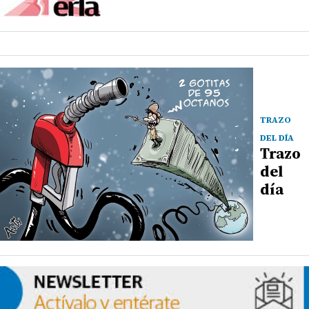
TRAZO
DEL DÍA
Trazo
del
día