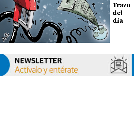
Trazo
del
día