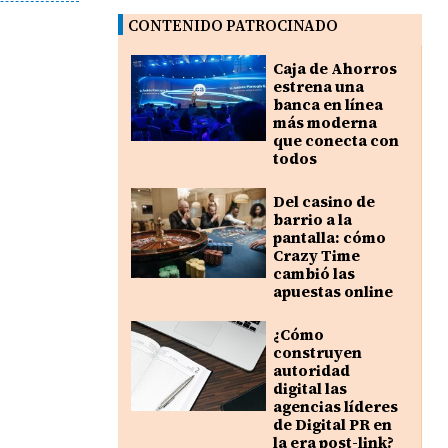
CONTENIDO PATROCINADO
Caja de Ahorros
estrena una
banca en línea
más moderna
que conecta con
todos
Del casino de
barrio a la
pantalla: cómo
Crazy Time
cambió las
apuestas online
¿Cómo
construyen
autoridad
digital las
agencias líderes
de Digital PR en
la era post-link?