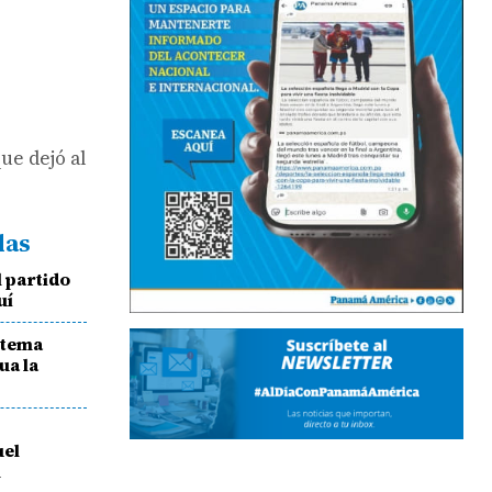
ue dejó al
das
l partido
uí
stema
ua la
uel
n