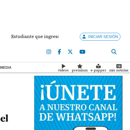
tudiante que ingresó con un arma de fuego al 'Dolores Mosco
INICIAR SESIÓN
IMEDIA
videos
premium
e-papper
mis noticias
el