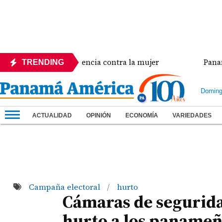
a crisis de violencia contra la mujer
Panamá amplí
TRENDING
Doming
ACTUALIDAD
OPINIÓN
ECONOMÍA
VARIEDADES
Campaña electoral
hurto
/
Cámaras de segurid
hurto a los panameñ