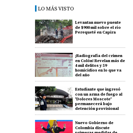
LO MÁS VISTO
Levantan nuevo puente
de $900 mil sobre el río
Perequeté en Capira
¡Radiografía del crimen
en Colón! Revelan más de
4 mil delitos y 59
homicidios en lo que va
del año
Estudiante que ingresó
con un arma de fuego al
'Dolores Moscote'
permanecerá bajo
detención provisional
Nuevo Gobierno de
Colombia discute
primeras medidas de