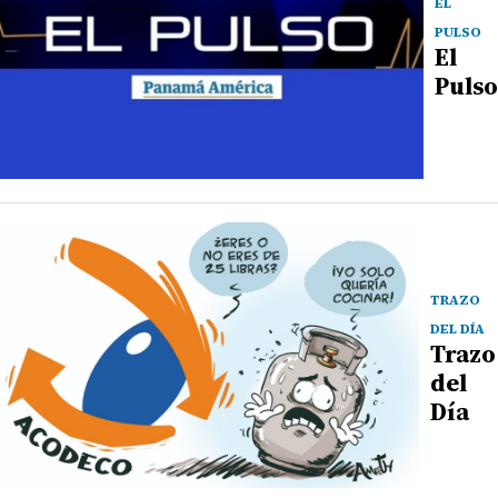
EL
PULSO
El
Pulso
TRAZO
DEL DÍA
Trazo
del
Día