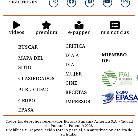
SIGUENOS EN:
videos
premium
e-papper
mis noticias
CRÍTICA
BUSCAR
MIEMBRO
DÍA A
MAPA DEL
DE:
DÍA
SITIO
MUJER
CLASIFICADOS
CINE
PUBLICIDAD
RECETAS
GRUPO
IMPRESOS
EPASA
Todos los derechos reservados Editora Panamá América S.A. - Ciudad
de Panamá - Panamá 2026.
Prohibida su reproducción total o parcial, sin autorización escrita de
su titular.