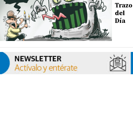
Trazo
del
Día