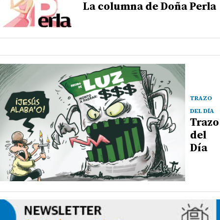
La columna de Doña Perla
TRAZO
DEL DÍA
Trazo
del
Día