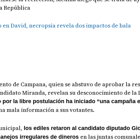
la República
o en David, necropsia revela dos impactos de bala
iento de Campana, quien se abstuvo de aprobar la re
andidato Miranda, revelan su desconocimiento de la L
 por la libre postulación ha iniciado “una campaña e
na mala información a sus votantes.
unicipal,
los ediles retaron al candidato diputado Gi
en las juntas comunale
manejos irregulares de dineros