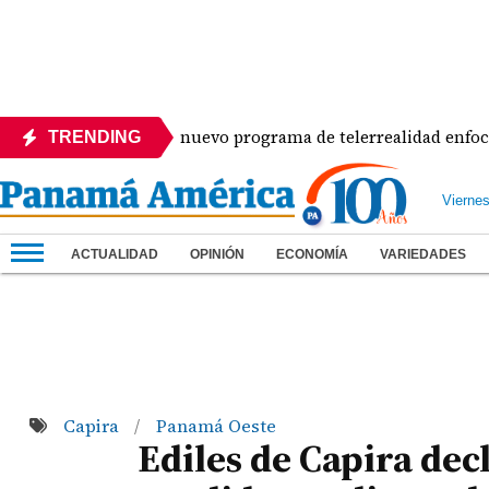
cabeza un nuevo programa de telerrealidad enfocado en sus 
TRENDING
Vierne
ACTUALIDAD
OPINIÓN
ECONOMÍA
VARIEDADES
Capira
Panamá Oeste
/
Ediles de Capira dec