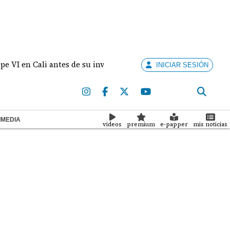
i antes de su investidura en Cali
Bronislava Greguš
INICIAR SESIÓN
IMEDIA
videos
premium
e-papper
mis noticias