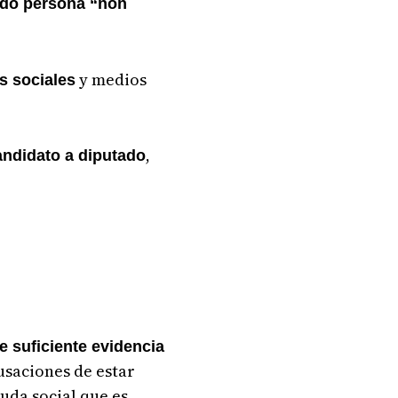
ando persona “non
y medios
s sociales
,
andidato a diputado
e suficiente evidencia
usaciones de estar
uda social que es