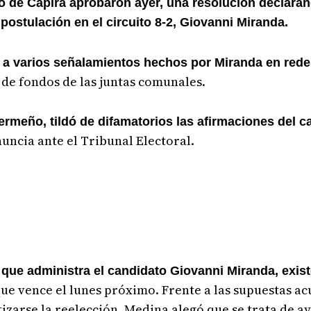
ito de Capira aprobaron ayer, una resolución declar
 postulación en el circuito 8-2, Giovanni Miranda.
 a varios señalamientos hechos por Miranda en rede
de fondos de las juntas comunales.
rmeño, tildó de difamatorios las afirmaciones del c
uncia ante el Tribunal Electoral.
 que administra el candidato Giovanni Miranda, exist
ue vence el lunes próximo. Frente a las supuestas ac
zarse la reelección, Medina alegó que se trata de ay