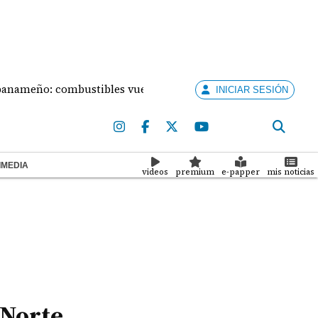
ño: combustibles vuelven a subir este viernes
Fisc
INICIAR SESIÓN
IMEDIA
videos
premium
e-papper
mis noticias
 Norte