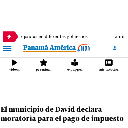
gos por pautas en diferentes gobiernos
Limitación
videos
premium
e-papper
mis noticias
El municipio de David declara
moratoria para el pago de impuesto