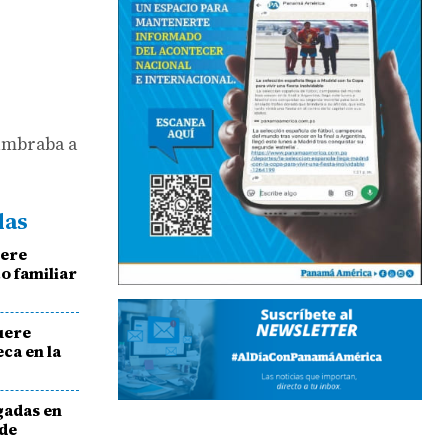
umbraba a
das
uere
o familiar
uere
ca en la
gadas en
 de