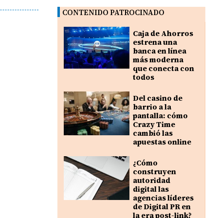
CONTENIDO PATROCINADO
Caja de Ahorros
estrena una
banca en línea
más moderna
que conecta con
todos
Del casino de
barrio a la
pantalla: cómo
Crazy Time
cambió las
apuestas online
¿Cómo
construyen
autoridad
digital las
agencias líderes
de Digital PR en
la era post-link?