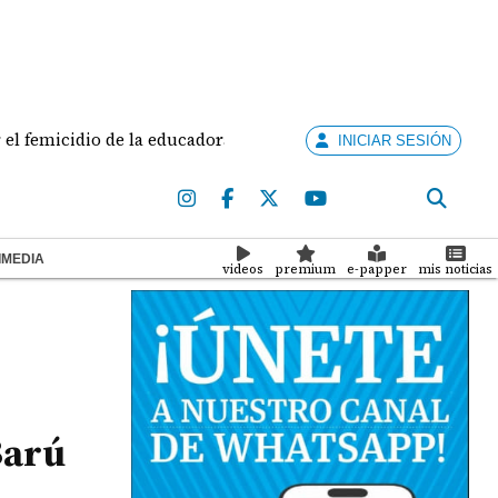
micidio de la educadora Doris Franco
Panamá crea un
INICIAR SESIÓN
IMEDIA
videos
premium
e-papper
mis noticias
Barú