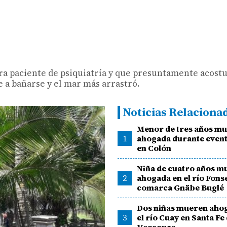
era paciente de psiquiatría y que presuntamente acost
 a bañarse y el mar más arrastró.
Noticias Relaciona
Menor de tres años m
1
ahogada durante event
en Colón
Niña de cuatro años m
2
ahogada en el río Fonse
comarca Gnäbe Buglé
Dos niñas mueren aho
3
el río Cuay en Santa Fe