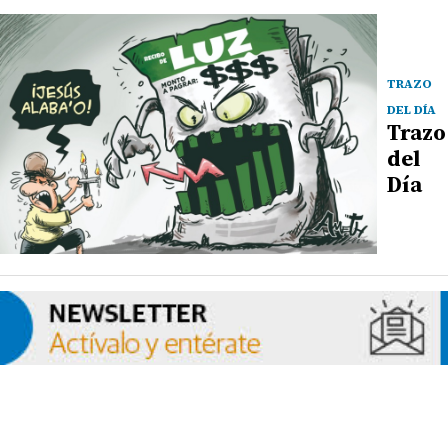
TRAZO
DEL DÍA
Trazo
del
Día