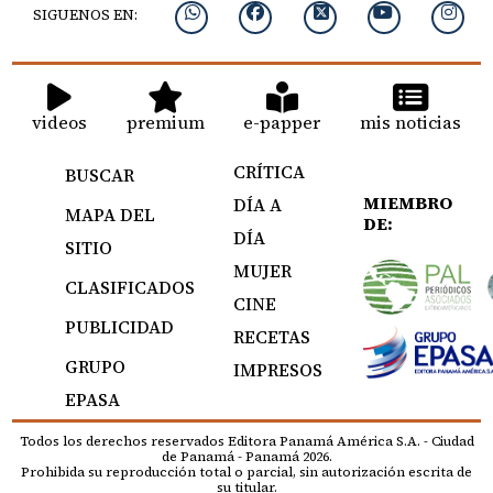
SIGUENOS EN:
videos
premium
e-papper
mis noticias
CRÍTICA
BUSCAR
MIEMBRO
DÍA A
MAPA DEL
DE:
DÍA
SITIO
MUJER
CLASIFICADOS
CINE
PUBLICIDAD
RECETAS
GRUPO
IMPRESOS
EPASA
Todos los derechos reservados Editora Panamá América S.A. - Ciudad
de Panamá - Panamá 2026.
Prohibida su reproducción total o parcial, sin autorización escrita de
su titular.