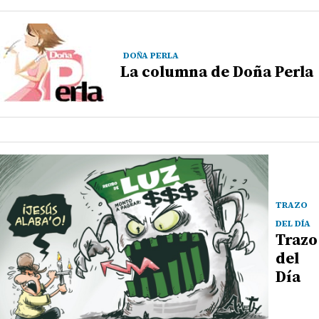
DOÑA PERLA
La columna de Doña Perla
TRAZO
DEL DÍA
Trazo
del
Día