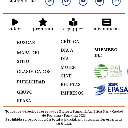
SIGUENOS EN:
videos
premium
e-papper
mis noticias
CRÍTICA
BUSCAR
MIEMBRO
DÍA A
MAPA DEL
DE:
DÍA
SITIO
MUJER
CLASIFICADOS
CINE
PUBLICIDAD
RECETAS
GRUPO
IMPRESOS
EPASA
Todos los derechos reservados Editora Panamá América S.A. - Ciudad
de Panamá - Panamá 2026.
Prohibida su reproducción total o parcial, sin autorización escrita de
su titular.