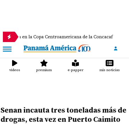
en la Copa Centroamericana de la Concacaf
Nathal
videos
premium
e-papper
mis noticias
Senan incauta tres toneladas más de
drogas, esta vez en Puerto Caimito