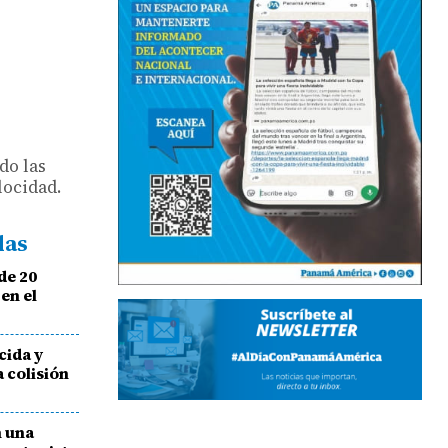
do las
locidad.
das
de 20
en el
cida y
 colisión
n una