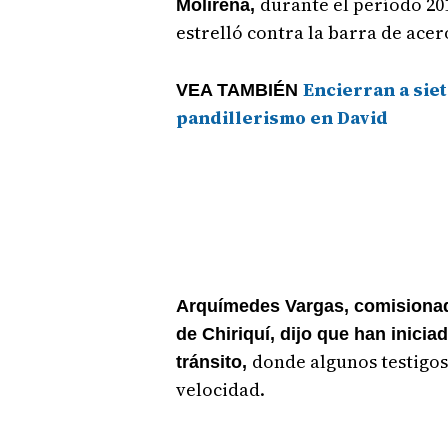
durante el período 201
Molirena,
estrelló contra la barra de ace
Encierran a sie
VEA TAMBIÉN
pandillerismo en David
Arquímedes Vargas, comisionado 
de Chiriquí, dijo que han inicia
donde algunos testigos
tránsito,
velocidad.