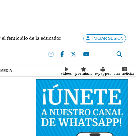
emicidio de la educadora Doris Franco
Panamá crea u
INICIAR SESIÓN
IMEDIA
videos
premium
e-papper
mis noticias