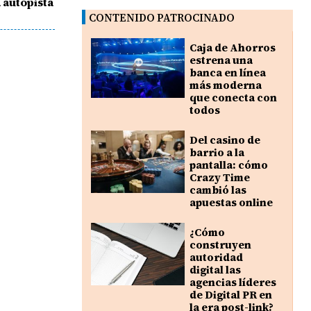
a autopista
CONTENIDO PATROCINADO
Caja de Ahorros
estrena una
banca en línea
más moderna
que conecta con
todos
Del casino de
barrio a la
pantalla: cómo
Crazy Time
cambió las
apuestas online
¿Cómo
construyen
autoridad
digital las
agencias líderes
de Digital PR en
la era post-link?