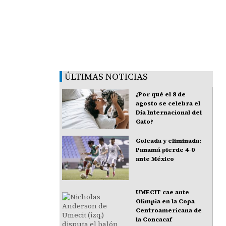
ÚLTIMAS NOTICIAS
¿Por qué el 8 de
agosto se celebra el
Día Internacional del
Gato?
Goleada y eliminada:
Panamá pierde 4-0
ante México
UMECIT cae ante
Olimpia en la Copa
Centroamericana de
la Concacaf