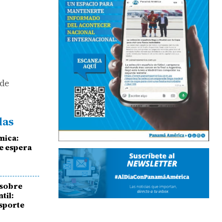
 de
das
mica:
se espera
 sobre
til:
nsporte