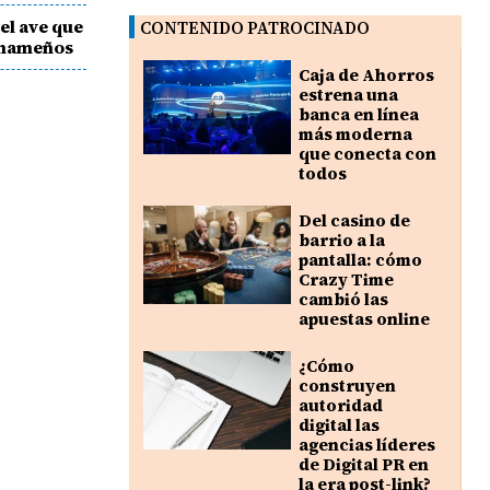
el ave que
CONTENIDO PATROCINADO
panameños
Caja de Ahorros
estrena una
banca en línea
más moderna
que conecta con
todos
Del casino de
barrio a la
pantalla: cómo
Crazy Time
cambió las
apuestas online
¿Cómo
construyen
autoridad
digital las
agencias líderes
de Digital PR en
la era post-link?