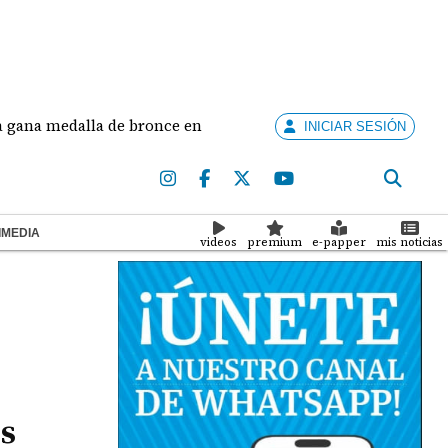
edalla de bronce en salto largo femenino
José Fa
INICIAR SESIÓN
IMEDIA
videos
premium
e-papper
mis noticias
os