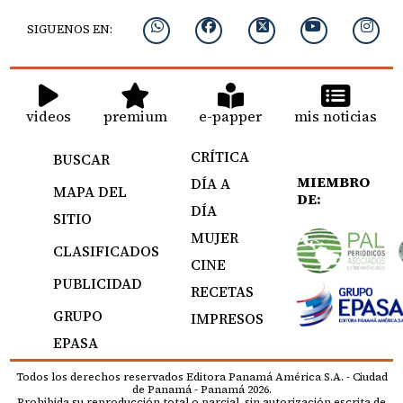
SIGUENOS EN:
videos
premium
e-papper
mis noticias
CRÍTICA
BUSCAR
MIEMBRO
DÍA A
MAPA DEL
DE:
DÍA
SITIO
MUJER
CLASIFICADOS
CINE
PUBLICIDAD
RECETAS
GRUPO
IMPRESOS
EPASA
Todos los derechos reservados Editora Panamá América S.A. - Ciudad
de Panamá - Panamá 2026.
Prohibida su reproducción total o parcial, sin autorización escrita de