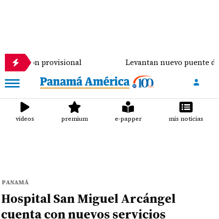
 provisional
Levantan nuevo puente de $900 mil so
videos
premium
e-papper
mis noticias
PANAMÁ
Hospital San Miguel Arcángel
cuenta con nuevos servicios