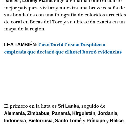
países”,
elige a Panamá como el cuarto
Lonely Planet
mejor país para visitar y muestra una breve reseña de
sus bondades con una fotografía de coloridos arrecifes
de coral en Bocas del Toro y su ubicación exacta en un
mapa de la región.
:
Caso David Cosca: Despiden a
LEA TAMBIÉN
empleada que declaró que el hotel borró evidencias
El primero en la lista es
, seguido de
Sri Lanka
,
,
,
,
,
Alemania
Zimbabue
Panamá
Kirguistán
Jordania
,
,
y
y
.
Indonesia
Bielorrusia
Santo Tomé
Príncipe
Belice