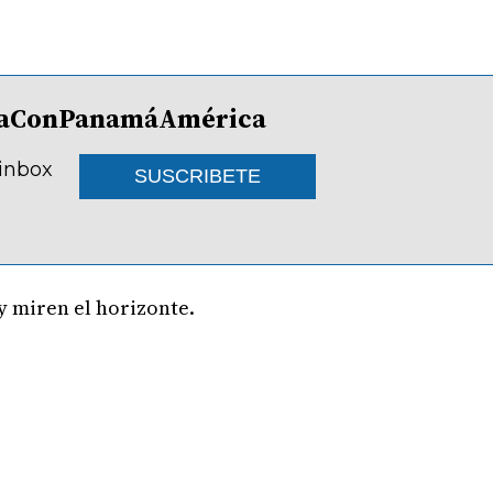
lDíaConPanamáAmérica
 inbox
SUSCRIBETE
 y miren el horizonte.