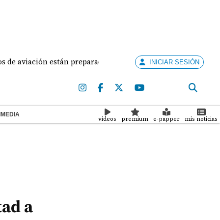
ación están preparados para ejercer la docencia
Adu
INICIAR SESIÓN
IMEDIA
videos
premium
e-papper
mis noticias
tad a