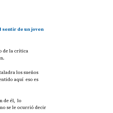
l sentir de un joven
de la crítica
ón.
 taladra los sueños
entido aquí eso es
 de él, lo
no se le ocurrió decir