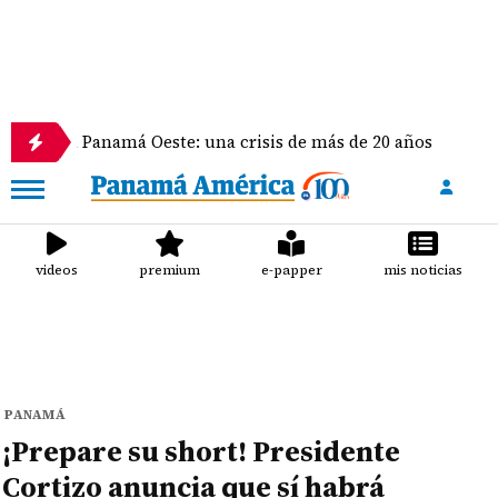
Panamá Oeste: una crisis de más de 20 años
La del
videos
premium
e-papper
mis noticias
PANAMÁ
¡Prepare su short! Presidente
Cortizo anuncia que sí habrá