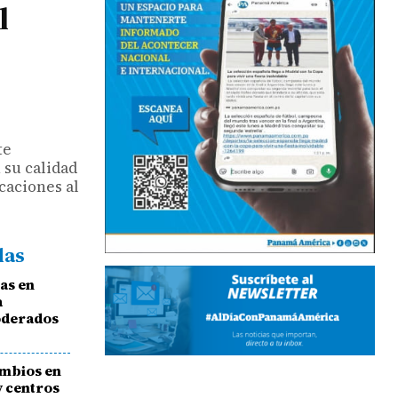
l
te
su calidad
caciones al
das
as en
a
moderados
ambios en
y centros