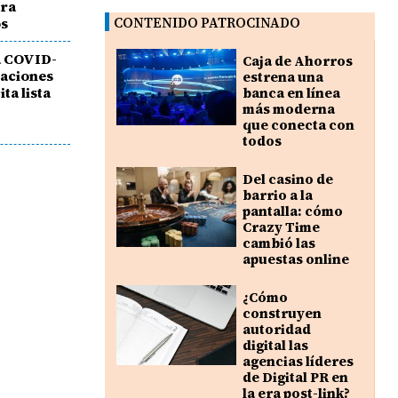
ara
os
CONTENIDO PATROCINADO
a COVID-
Caja de Ahorros
taciones
estrena una
ita lista
banca en línea
más moderna
que conecta con
todos
Del casino de
barrio a la
pantalla: cómo
Crazy Time
cambió las
apuestas online
¿Cómo
construyen
autoridad
digital las
agencias líderes
de Digital PR en
la era post-link?