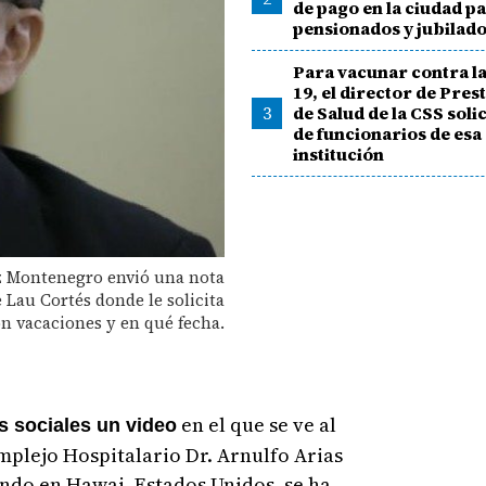
de pago en la ciudad p
pensionados y jubilad
Para vacunar contra l
19, el director de Pres
3
de Salud de la CSS solic
de funcionarios de esa
institución
z Montenegro envió una nota
e Lau Cortés donde le solicita
on vacaciones y en qué fecha.
en el que se ve al
s sociales un video
plejo Hospitalario Dr. Arnulfo Arias
ndo en Hawai, Estados Unidos, se ha