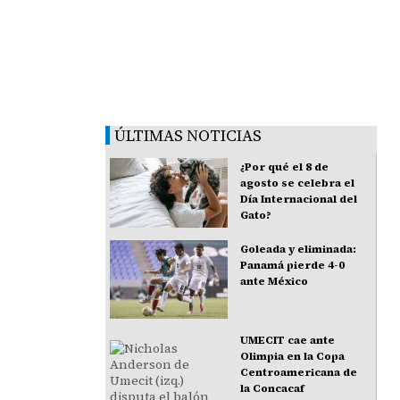
ÚLTIMAS NOTICIAS
¿Por qué el 8 de
agosto se celebra el
Día Internacional del
Gato?
Goleada y eliminada:
Panamá pierde 4-0
ante México
UMECIT cae ante
Olimpia en la Copa
Centroamericana de
la Concacaf