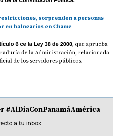
0 de la Constitución Política.
restricciones, sorprenden a personas
or en balnearios en Chame
, que aprueba
ículo 6 ce la Ley 38 de 2000
uraduría de la Administración, relacionada
icial de los servidores públicos.
tter #AlDíaConPanamáAmérica
recto a tu inbox