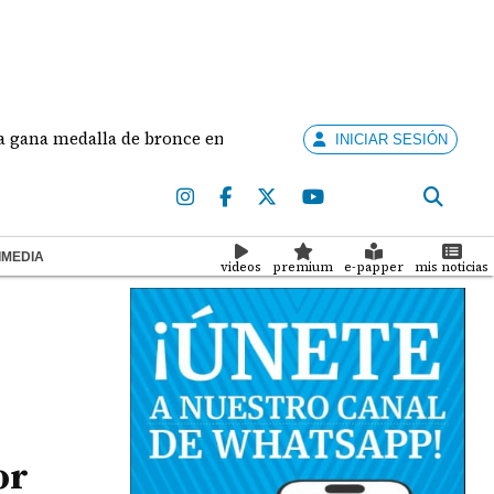
medalla de bronce en salto largo femenino
José Fa
INICIAR SESIÓN
IMEDIA
videos
premium
e-papper
mis noticias
or