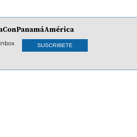
lDíaConPanamáAmérica
 inbox
SUSCRIBETE