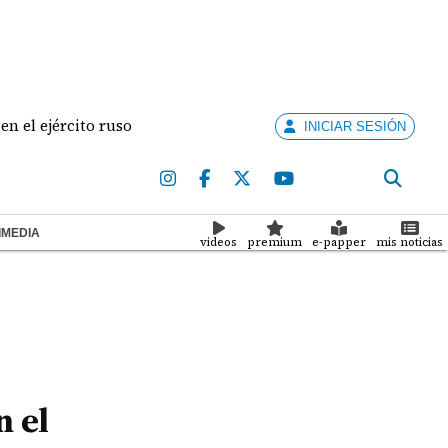
cito ruso
Hallan arma de fuego en la mochila de u
INICIAR SESIÓN
IMEDIA
videos
premium
e-papper
mis noticias
n el