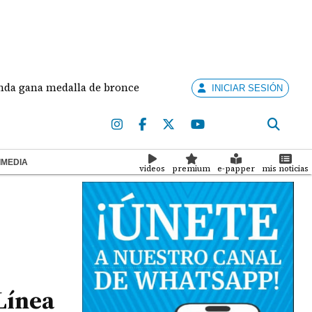
na medalla de bronce en salto largo femenino
Jos
INICIAR SESIÓN
IMEDIA
videos
premium
e-papper
mis noticias
Línea