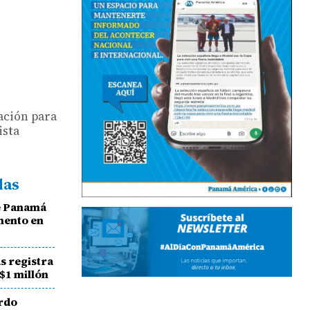
cación para
ista
das
e Panamá
mento en
s registra
$1 millón
ardo