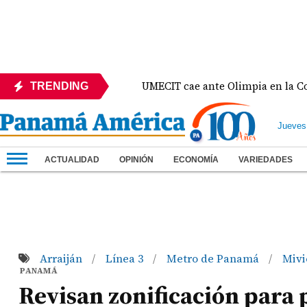
nte México
UMECIT cae ante Olimpia en la Copa Ce
TRENDING
Jueves
ACTUALIDAD
OPINIÓN
ECONOMÍA
VARIEDADES
Arraiján
Línea 3
Metro de Panamá
Mivi
/
/
/
PANAMÁ
Revisan zonificación para 