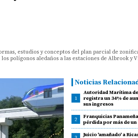
normas, estudios y conceptos del plan parcial de zonifi
los polígonos aledaños a las estaciones de Albrook y V
Noticias Relaciona
Autoridad Marítima d
1
registra un 34% de au
sus ingresos
Franquicias Panameña
2
pérdida por más de un 
Juicio 'amañado' a Ric
3