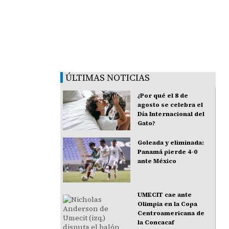
ÚLTIMAS NOTICIAS
¿Por qué el 8 de
agosto se celebra el
Día Internacional del
Gato?
Goleada y eliminada:
Panamá pierde 4-0
ante México
UMECIT cae ante
Olimpia en la Copa
Centroamericana de
la Concacaf