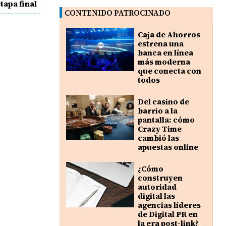
tapa final
CONTENIDO PATROCINADO
Caja de Ahorros
estrena una
banca en línea
más moderna
que conecta con
todos
Del casino de
barrio a la
pantalla: cómo
Crazy Time
cambió las
apuestas online
¿Cómo
construyen
autoridad
digital las
agencias líderes
de Digital PR en
la era post-link?