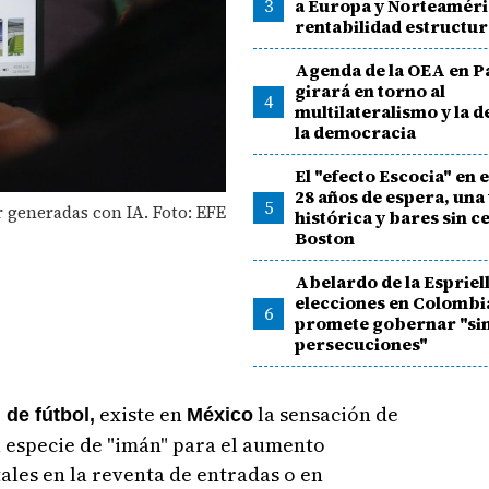
3
a Europa y Norteaméri
rentabilidad estructur
Agenda de la OEA en 
girará en torno al
4
multilateralismo y la d
la democracia
El "efecto Escocia" en 
28 años de espera, una 
5
r generadas con IA. Foto: EFE
histórica y bares sin c
Boston
Abelardo de la Espriell
elecciones en Colombi
6
promete gobernar "si
persecuciones"
existe en
la sensación de
 de fútbol,
México
 especie de "imán" para el aumento
ales en la reventa de entradas o en