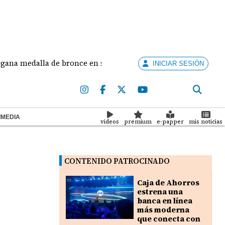
edalla de bronce en salto largo femenino
José Fa
INICIAR SESIÓN
IMEDIA
videos
premium
e-papper
mis noticias
CONTENIDO PATROCINADO
Caja de Ahorros
estrena una
banca en línea
más moderna
que conecta con