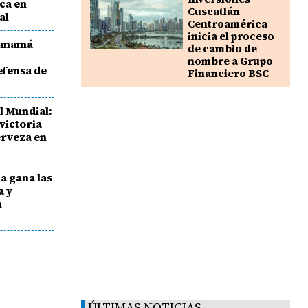
ca en
Cuscatlán
al
Centroamérica
inicia el proceso
Panamá
de cambio de
nombre a Grupo
efensa de
Financiero BSC
el Mundial:
victoria
erveza en
a gana las
a y
n
ÚLTIMAS NOTICIAS