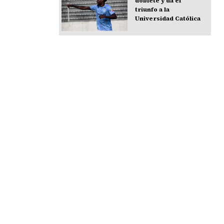
doblete y da el
triunfo a la
Universidad Católica