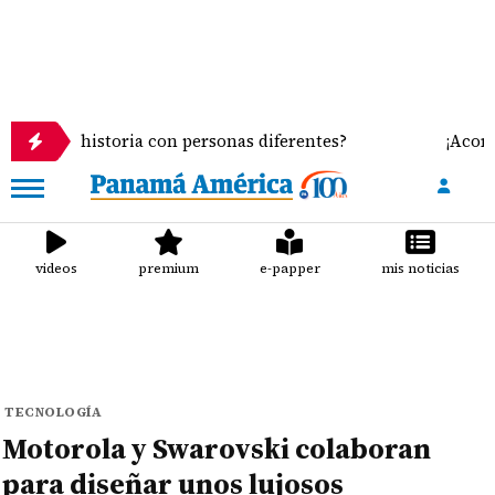
sma historia con personas diferentes?
¡Acorralado
videos
premium
e-papper
mis noticias
TECNOLOGÍA
Motorola y Swarovski colaboran
para diseñar unos lujosos