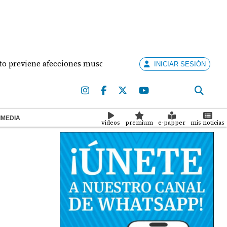
iene afecciones musculares en la mujer?
¡Situació
INICIAR SESIÓN
IMEDIA
videos
premium
e-papper
mis noticias