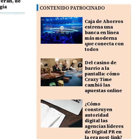
erán, de
gía
CONTENIDO PATROCINADO
Caja de Ahorros
estrena una
banca en línea
más moderna
que conecta con
todos
Del casino de
barrio a la
pantalla: cómo
Crazy Time
cambió las
apuestas online
¿Cómo
construyen
autoridad
digital las
agencias líderes
de Digital PR en
la era post-link?