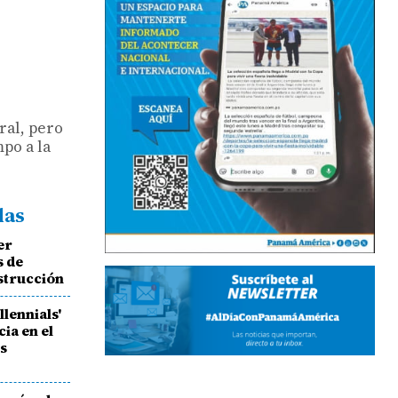
ral, pero
po a la
das
er
s de
strucción
llennials'
ia en el
es