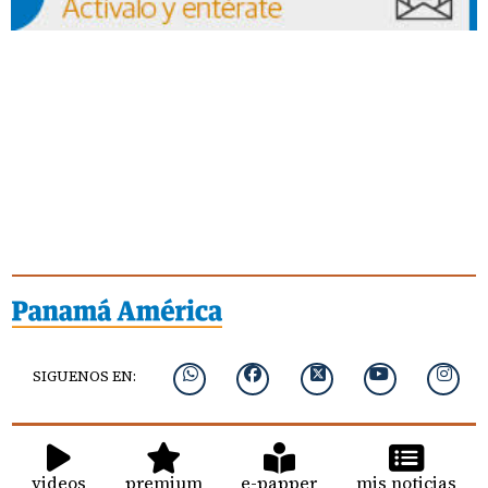
SIGUENOS EN:
videos
premium
e-papper
mis noticias