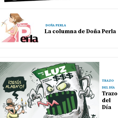
DOÑA PERLA
La columna de Doña Perla
TRAZO
DEL DÍA
Trazo
del
Día