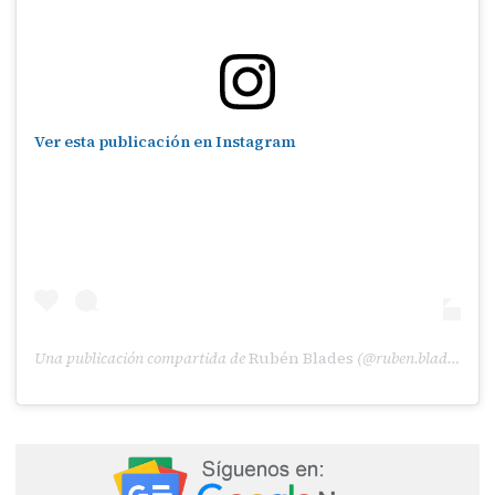
Ver esta publicación en Instagram
Una publicación compartida de
Rubén Blades
(@ruben.blades) el
13