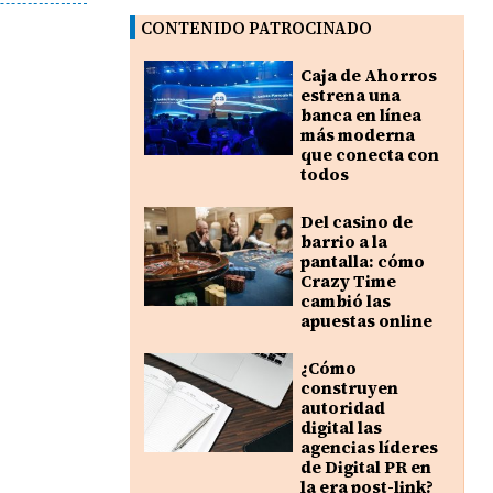
CONTENIDO PATROCINADO
Caja de Ahorros
estrena una
banca en línea
más moderna
que conecta con
todos
Del casino de
barrio a la
pantalla: cómo
Crazy Time
cambió las
apuestas online
¿Cómo
construyen
autoridad
digital las
agencias líderes
de Digital PR en
la era post-link?