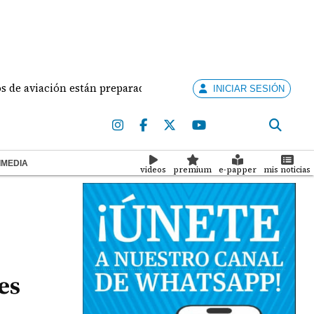
iación están preparados para ejercer la docencia
A
INICIAR SESIÓN
IMEDIA
videos
premium
e-papper
mis noticias
es