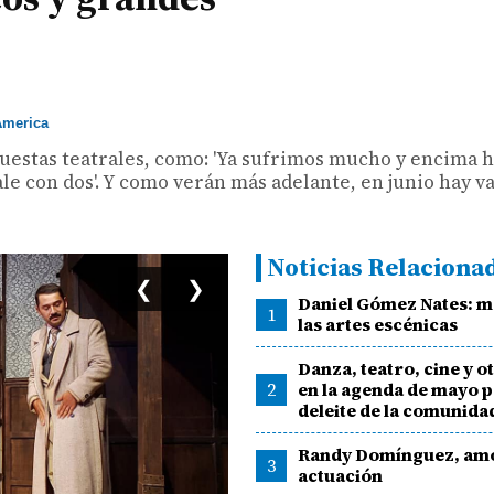
merica
opuestas teatrales, como: 'Ya sufrimos mucho y encima
ale con dos'. Y como verán más adelante, en junio hay v
Noticias Relaciona
❮
❯
Daniel Gómez Nates: m
1
las artes escénicas
Danza, teatro, cine y o
2
en la agenda de mayo 
deleite de la comunida
Randy Domínguez, amo
3
actuación