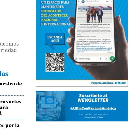
 hacemos
ariedad
das
aestro de
tras artes
para
d
r por la