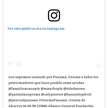
Ver esta publicación en Instagram
nos seguimos uniendo por Panamá, Gracias a todos los
patrocinadores que hace posible estas ayudas
@lamichoacanapty @misschopty @toledanosa
@pastaslasuprema @calypsorest @lannystopfruit
@pascualpanama #GraciasPanamá. Cuenta de
Ahorros 04-69-98-133840-4 Banco General Fundación