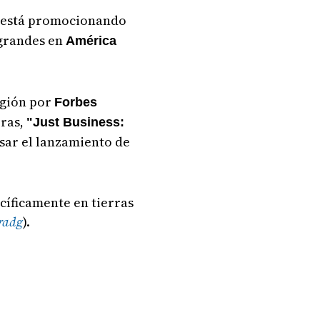
, está promocionando
 grandes en
América
egión por
Forbes
bras,
"Just Business:
sar el lanzamiento de
íficamente en tierras
radg
).