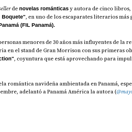
seller
de
y autora de cinco libros
novelas románticas
, en uno de los escaparates literarios más
n Boquete"
.
e Panamá (FIL Panamá)
personas menores de 30 años más influyentes de la r
feria en el stand de Gran Morrison con sus primeras o
, coyuntura que está aprovechando para impul
tion"
ela romántica navideña ambientada en Panamá, espec
diciembre, adelantó a Panamá América la autora (
@may