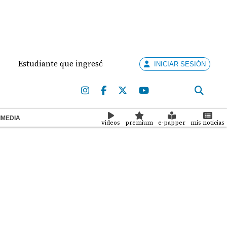
tudiante que ingresó con un arma de fuego al 'Dolores Mosco
INICIAR SESIÓN
IMEDIA
videos
premium
e-papper
mis noticias