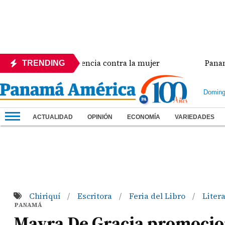
a crisis de violencia contra la mujer
Panamá amplí
TRENDING
Doming
ACTUALIDAD
OPINIÓN
ECONOMÍA
VARIEDADES
Chiriquí
Escritora
Feria del Libro
Liter
/
/
/
PANAMÁ
Mayra De Gracia promocion