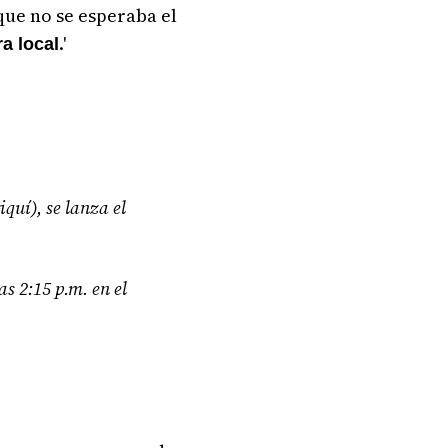
que no se esperaba el
.'
ra local
uí), se lanza el
as 2:15 p.m. en el