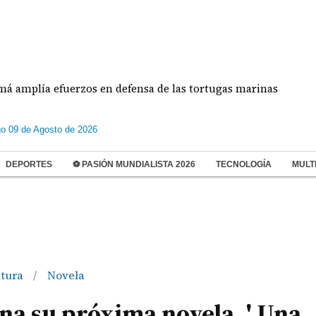
a efuerzos en defensa de las tortugas marinas
Es
o 09 de Agosto de 2026
DEPORTES
⚽ PASIÓN MUNDIALISTA 2026
TECNOLOGÍA
MULT
atura
Novela
/
a su próxima novela, ' Una