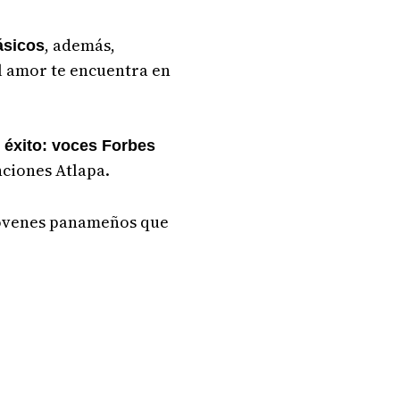
, además,
ásicos
l amor te encuentra en
 éxito: voces Forbes
nciones Atlapa.
 jóvenes panameños que