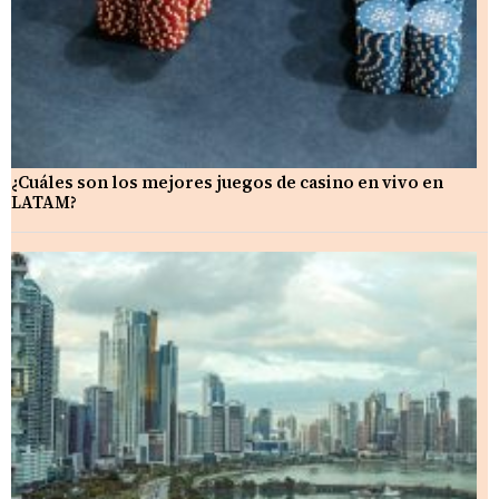
¿Cuáles son los mejores juegos de casino en vivo en
LATAM?