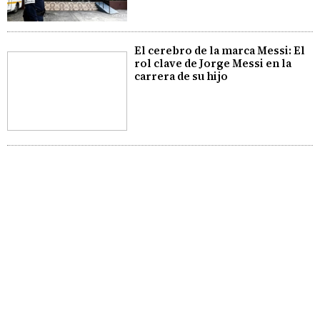
El cerebro de la marca Messi: El
rol clave de Jorge Messi en la
carrera de su hijo