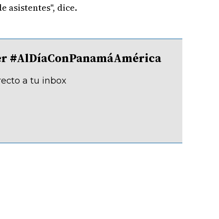
e asistentes", dice.
tter #AlDíaConPanamáAmérica
recto a tu inbox