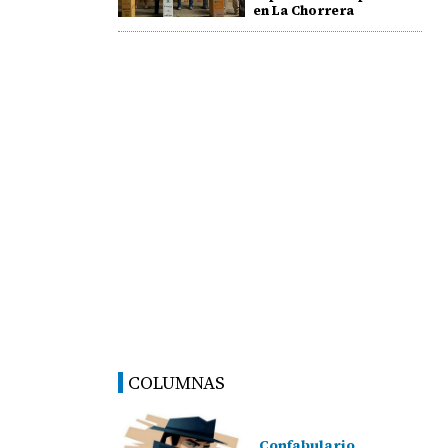
en La Chorrera
COLUMNAS
Confabulario