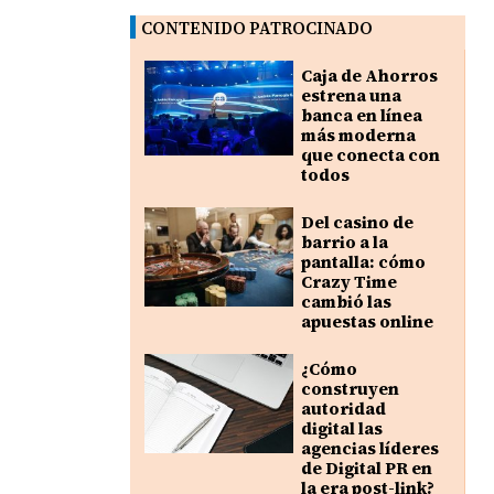
CONTENIDO PATROCINADO
Caja de Ahorros
estrena una
banca en línea
más moderna
que conecta con
todos
Del casino de
barrio a la
pantalla: cómo
Crazy Time
cambió las
apuestas online
¿Cómo
construyen
autoridad
digital las
agencias líderes
de Digital PR en
la era post-link?