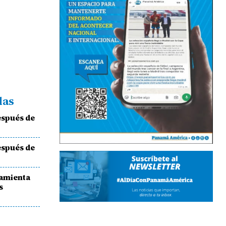
das
espués de
espués de
ramienta
s