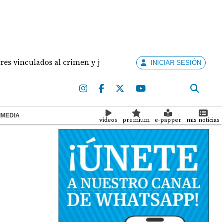
nculados al crimen y juzgarlos como adultos
Panamá
INICIAR SESIÓN
IMEDIA
videos
premium
e-papper
mis noticias