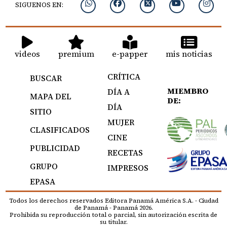
SIGUENOS EN:
videos
premium
e-papper
mis noticias
CRÍTICA
BUSCAR
MIEMBRO
DÍA A
MAPA DEL
DE:
DÍA
SITIO
MUJER
CLASIFICADOS
CINE
PUBLICIDAD
RECETAS
GRUPO
IMPRESOS
EPASA
Todos los derechos reservados Editora Panamá América S.A. - Ciudad
de Panamá - Panamá 2026.
Prohibida su reproducción total o parcial, sin autorización escrita de
su titular.