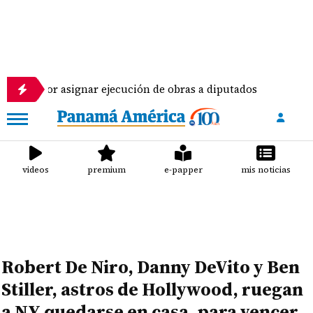
asignar ejecución de obras a diputados
Pilotos de
videos
premium
e-papper
mis noticias
Robert De Niro, Danny DeVito y Ben
Stiller, astros de Hollywood, ruegan
a NY quedarse en casa, para vencer