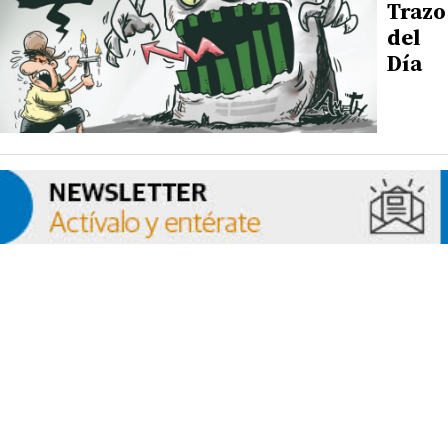
Trazo
del
Día