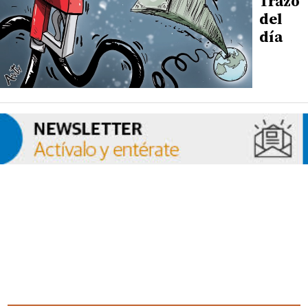
Trazo
del
día