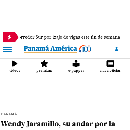
dor Sur por izaje de vigas este fin de semana
¡Cla
videos
premium
e-papper
mis noticias
PANAMÁ
Wendy Jaramillo, su andar por la