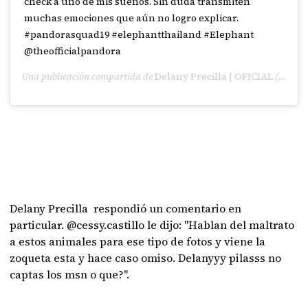
check a uno de mis sueños. Sin duda transmiten
muchas emociones que aún no logro explicar.
#pandorasquad19 #elephantthailand #Elephant
@theofficialpandora
Una publicación compartida de
Delany Precilla | OFICIAL
(@delanyprecilla) el
Delany Precilla respondió un comentario en
particular. @cessy.castillo le dijo: "Hablan del maltrato
a estos animales para ese tipo de fotos y viene la
zoqueta esta y hace caso omiso. Delanyyy pilasss no
captas los msn o que?".