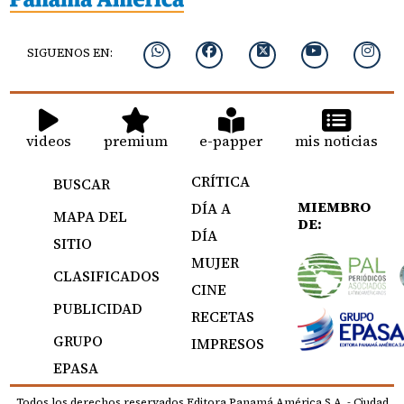
SIGUENOS EN:
videos
premium
e-papper
mis noticias
CRÍTICA
BUSCAR
MIEMBRO
DÍA A
MAPA DEL
DE:
DÍA
SITIO
MUJER
CLASIFICADOS
CINE
PUBLICIDAD
RECETAS
GRUPO
IMPRESOS
EPASA
Todos los derechos reservados Editora Panamá América S.A. - Ciudad