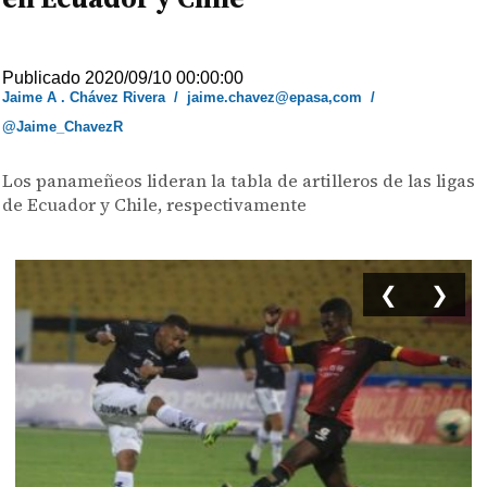
Publicado 2020/09/10 00:00:00
Jaime A . Chávez Rivera
/
jaime.chavez@epasa,com
/
@Jaime_ChavezR
Los panameñeos lideran la tabla de artilleros de las ligas
de Ecuador y Chile, respectivamente
❮
❯